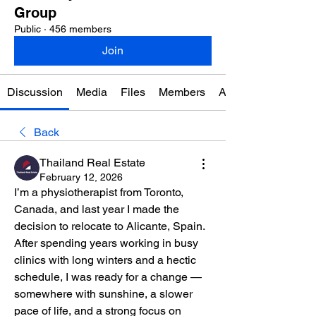
Group
Public
·
456 members
Join
Discussion
Media
Files
Members
About
Back
Thailand Real Estate
February 12, 2026
I’m a physiotherapist from Toronto, 
Canada, and last year I made the 
decision to relocate to Alicante, Spain. 
After spending years working in busy 
clinics with long winters and a hectic 
schedule, I was ready for a change — 
somewhere with sunshine, a slower 
pace of life, and a strong focus on 