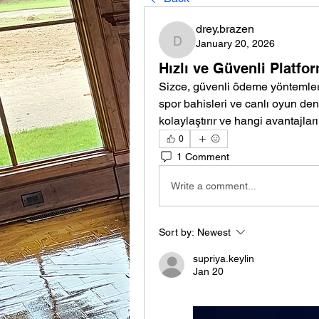
drey.brazen
January 20, 2026
drey.brazen
Hızlı ve Güvenli Platf
Sizce, güvenli ödeme yöntemleri 
spor bahisleri ve canlı oyun dene
kolaylaştırır ve hangi avantajlar
0
1 Comment
Write a comment...
Sort by:
Newest
supriya.keylin
Jan 20