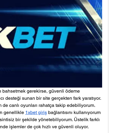
bahsetmek gerekirse, güvenli ödeme 
cı desteği sunan bir site gerçekten fark yaratıyor. 
de canlı oyunları rahatça takip edebiliyorum. 
 genellikle 
1xbet giriş
 bağlantısını kullanıyorum 
ntisiz bir şekilde yönetebiliyorum. Üstelik farklı 
de işlemler de çok hızlı ve güvenli oluyor.