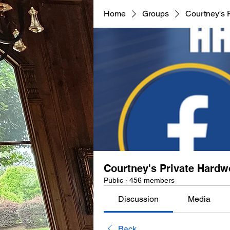
Home
Groups
Courtney's 
Courtney's Private Hard
Public
·
456 members
Discussion
Media
Back