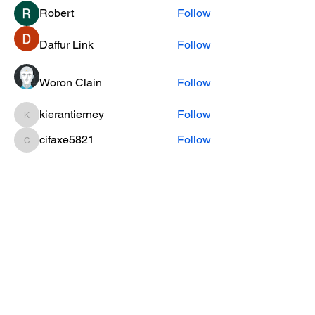
Robert
Follow
Daffur Link
Follow
Woron Clain
Follow
kierantierney
Follow
kierantierney
cifaxe5821
Follow
cifaxe5821
See All Members (453)
CONTACT INFO