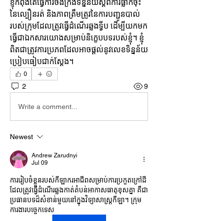
ខ្ញុំកំពុងតែធ្វើការចងក្រងទិន្នន័យស្តីពីការធ្លាក់ចុះ
នៃល្បឿនរត់ និងភាពត្រឹមត្រូវនៃការបញ្ជូនបាល់
របស់ក្រុមដែលត្រូវធ្វើដំណើរឆ្លងទ្វីប ដើម្បីយកមក
ធ្វើជាឯកសារយោងសម្រាប់និក្ខេបបទរបស់ខ្ញុំ។ ខ្ញុំ
ពិតជាត្រូវការប្រភពដែលអាចផ្តល់នូវលេខទិន្នន័យ
ប្រៀបធៀបជាក់ស្តែង។
0
2
9
Write a comment...
Newest
Andrew Zarudnyi
Jul 09
ការរៀបចំខ្លួនរបស់កីឡាករអាជីពសម្រាប់ការប្រកួតក្រៅដី
ដែលត្រូវធ្វើដំណើរឆ្លងកាត់តំបន់អាកាសធាតុខុសគ្នា គឺជា
ប្រធានបទដ៏សំខាន់មួយនៅក្នុងវិទ្យាសាស្ត្រកីឡា។ ក្រុម
ការងារបច្ចេកទេស 