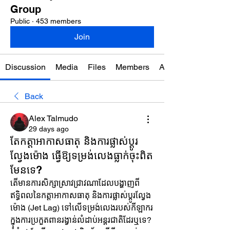
Group
Public
·
453 members
Join
Discussion
Media
Files
Members
About
Back
Alex Talmudo
29 days ago
តែកត្តាអាកាសធាតុ និងការផ្លាស់ប្តូរ
ល្វែងម៉ោង ធ្វើឱ្យទម្រង់លេងធ្លាក់ចុះពិត
មែនទេ?
តើមានការសិក្សាស្រាវជ្រាវណាដែលបង្ហាញពី
ឥទ្ធិពលនៃកត្តាអាកាសធាតុ និងការផ្លាស់ប្តូរល្វែង
ម៉ោង (Jet Lag) ទៅលើទម្រង់លេងរបស់កីឡាករ
ក្នុងការប្រកួតពានរង្វាន់លំដាប់អន្តរជាតិដែរឬទេ? 