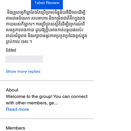
1xbet Review
 និងគ្រូពេទ្យកីឡាតែងតែប្រើប្រាស់ទិន្នន័យឌីជីថលដើម្បី
តាមដានដំណេក របបអាហារ និងកម្រិតជាតិទឹកក្នុងរាង
កាយរបស់កីឡាករ។ ការប្រើប្រាស់ស្ថិតិដើម្បីព្យាករណ៍ពី
សមត្ថភាពរាងកាយ ជួយឱ្យក្លិបអាចកាត់បន្ថយផលប៉ះ
ពាល់អវិជ្ជមាន និងរក្សាបាននូវភាពប្រកួតប្រជែងខ្ពស់ក្នុង
គ្រប់កាលៈទេសៈ។
Edited
Like
Reply
Show more replies
About
Welcome to the group! You can connect
with other members, ge
...
Read more
Members