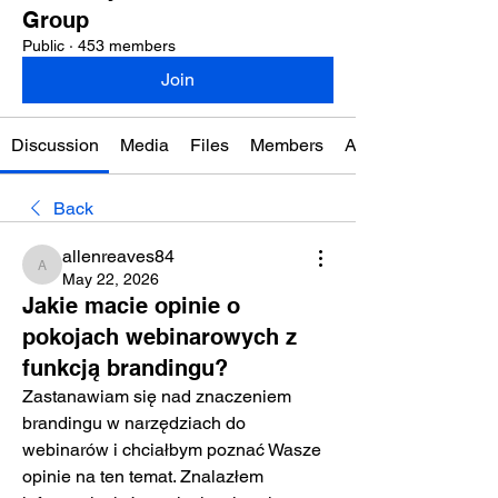
Group
Public
·
453 members
Join
Discussion
Media
Files
Members
About
Back
allenreaves84
allenreaves84
May 22, 2026
Jakie macie opinie o
pokojach webinarowych z
funkcją brandingu?
Zastanawiam się nad znaczeniem 
brandingu w narzędziach do 
webinarów i chciałbym poznać Wasze 
opinie na ten temat. Znalazłem 