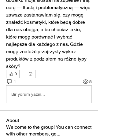
dodatku moja siostra ma zupełnie inną 
cerę — tłustą i problematyczną — więc 
zawsze zastanawiam się, czy mogę 
znaleźć kosmetyki, które będą dobre 
dla nas obojga, albo chociaż takie, 
które mogę porównać i wybrać 
najlepsze dla każdego z nas. Gdzie 
mogę znaleźć przejrzysty wykaz 
produktów z podziałem na różne typy 
skóry?
0
1
5
Bir yorum yazın...
About
Welcome to the group! You can connect
with other members, ge
...