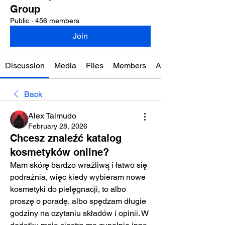
Group
Public
·
456 members
Join
Discussion
Media
Files
Members
About
Back
Alex Talmudo
February 28, 2026
Chcesz znaleźć katalog
kosmetyków online?
Mam skórę bardzo wrażliwą i łatwo się 
podrażnia, więc kiedy wybieram nowe 
kosmetyki do pielęgnacji, to albo 
proszę o poradę, albo spędzam długie 
godziny na czytaniu składów i opinii. W 