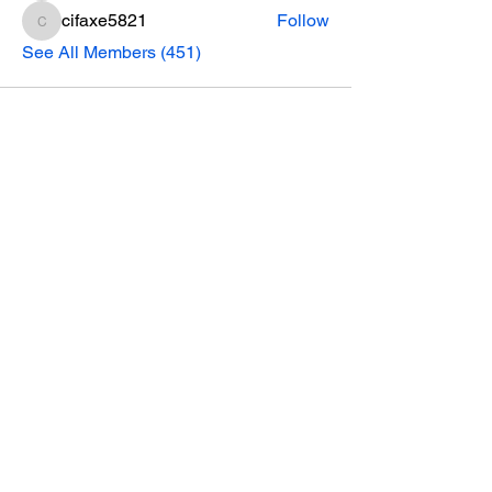
cifaxe5821
Follow
cifaxe5821
See All Members (451)
CONTACT INFO
Phone Number
770.896.8876
Location
485 Buford Drive
Lawrenceville, GA 30046
Privacy Policy