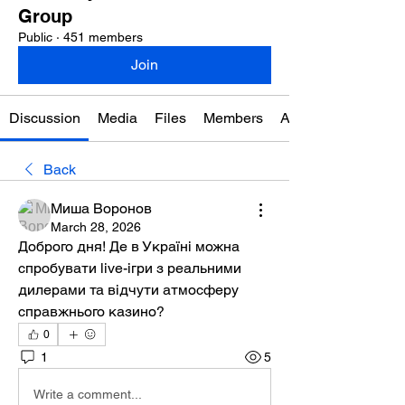
Group
Public
·
451 members
Join
Discussion
Media
Files
Members
About
Back
Миша Воронов
March 28, 2026
Доброго дня! Де в Україні можна 
спробувати live-ігри з реальними 
дилерами та відчути атмосферу 
справжнього казино?
0
1
5
Write a comment...