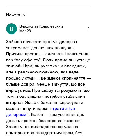
Newest
Владислав Ковалевский
Mar 28
Зайшов почитати про live-дилерів і 
затримався довше, ніж планував. 
Причина проста — адекватні пояснення 
без “вау-ефекту”. Люди прямо пишуть: це 
звичайні ігри, як рулетка чи блекджек, 
але з реальною людиною, яка веде 
процес у студії . І це змінює сприйняття — 
більше довіри, менше відчуття, що все 
вирішує код. При цьому всі розуміють, що 
темп повільніший і потрібен стабільний 
інтернет. Якщо є бажання спробувати, 
можна глянути варіант 
грати з live 
дилерами
 в Бетон — там усе виглядає 
досить просто і без перевантаження. 
Загалом, це виглядає як нормальна 
альтернатива стандартним іграм, без 